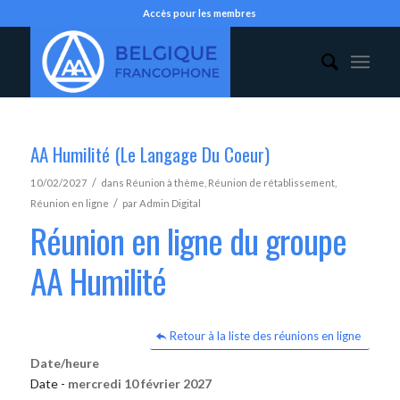
Accès pour les membres
AA Humilité (Le Langage Du Coeur)
/
10/02/2027
dans
Réunion à thème
,
Réunion de rétablissement
,
/
Réunion en ligne
par
Admin Digital
Réunion en ligne du groupe
AA Humilité
Retour à la liste des réunions en ligne
Date/heure
Date -
mercredi 10 février 2027