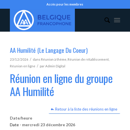
Accès pour les membres
AA Humilité (Le Langage Du Coeur)
/
23/12/2026
dans
Réunion à thème
,
Réunion de rétablissement
,
/
Réunion en ligne
par
Admin Digital
Réunion en ligne du groupe
AA Humilité
Retour à la liste des réunions en ligne
Date/heure
Date -
mercredi 23 décembre 2026