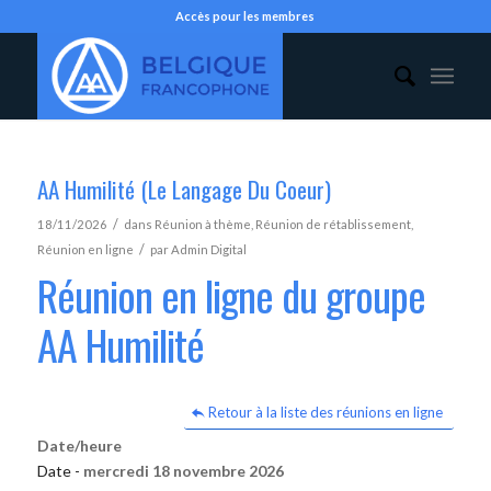
Accès pour les membres
AA Humilité (Le Langage Du Coeur)
/
18/11/2026
dans
Réunion à thème
,
Réunion de rétablissement
,
/
Réunion en ligne
par
Admin Digital
Réunion en ligne du groupe
AA Humilité
Retour à la liste des réunions en ligne
Date/heure
Date -
mercredi 18 novembre 2026