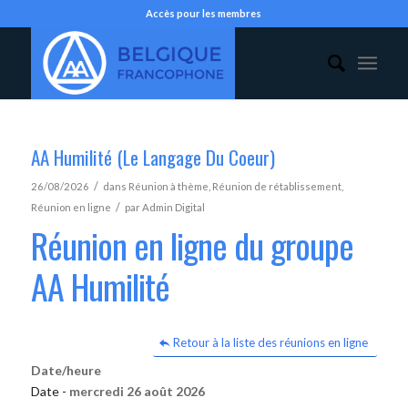
Accès pour les membres
AA Humilité (Le Langage Du Coeur)
/
26/08/2026
dans
Réunion à thème
,
Réunion de rétablissement
,
/
Réunion en ligne
par
Admin Digital
Réunion en ligne du groupe
AA Humilité
Retour à la liste des réunions en ligne
Date/heure
Date -
mercredi 26 août 2026