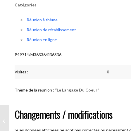
Catégories
Réunion à thème
Réunion de rétablissement
Réunion en ligne
P49714/M36336/R36336
Visites :
0
Thème de la réunion :
“Le Langage Du Coeur”
Changements / modifications
AA Humilité (Le Langage Du Coeur)
Si les données affichées ne sont pas correctes ou nécessitent d'