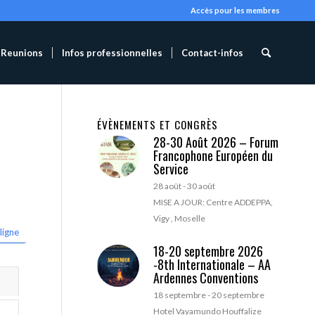
Accès pour les membres
Reunions
Infos professionnelles
Contact-infos
ÉVÈNEMENTS ET CONGRÈS
28-30 Août 2026 – Forum
Francophone Européen du
Service
28 août
-
30 août
MISE A JOUR: Centre ADDEPPA,
Vigy , Moselle
ligne
18-20 septembre 2026
-8th Internationale – AA
Ardennes Conventions
18 septembre
-
20 septembre
Hotel Vayamundo Houffalize