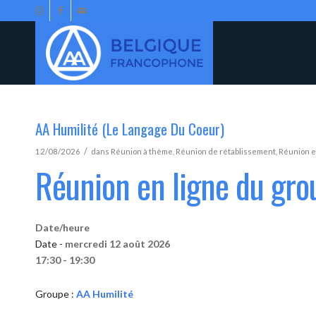
AA Humilité (Le Langage Du Coeur)
/
12/08/2026
dans
Réunion à thème
,
Réunion de rétablissement
,
Réunion e
Réunion en ligne du gro
Date/heure
Date -
mercredi 12 août 2026
17:30 - 19:30
Groupe :
AA Humilité