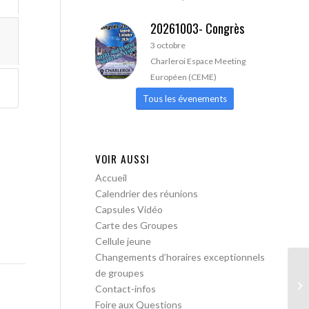
20261003- Congrès
3 octobre
Charleroi Espace Meeting
Européen (CEME)
Tous les évenements
VOIR AUSSI
Accueil
Calendrier des réunions
Capsules Vidéo
Carte des Groupes
Cellule jeune
Changements d’horaires exceptionnels
de groupes
AA
Contact-infos
Foire aux Questions