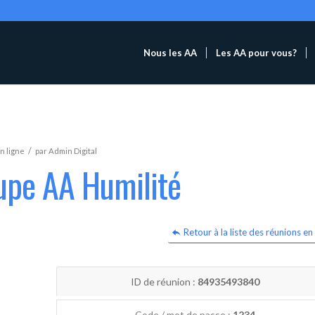
Nous les AA
Les AA pour vous?
/
n ligne
par
Admin Digital
upe AA Humilité
Retour à la liste des réunions en 
ID de réunion :
84935493840
Code / mot de passe :
1234