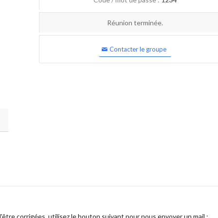
Réunion terminée.
Contacter le groupe
être corrigées, utilisez le bouton suivant pour nous envoyer un mail :