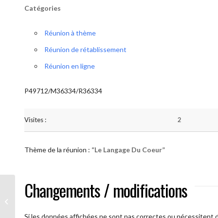
Catégories
Réunion à thème
Réunion de rétablissement
Réunion en ligne
P49712/M36334/R36334
Visites :
2
Thème de la réunion :
“Le Langage Du Coeur”
Changements / modifications
AA Humilité (Le Langage Du Coeur)
Si les données affichées ne sont pas correctes ou nécessitent d'