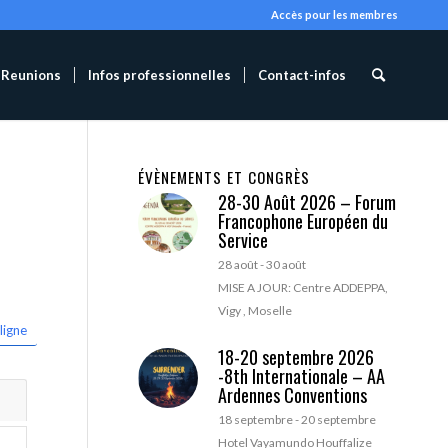
Accès pour les membres
Reunions
Infos professionnelles
Contact-infos
ÉVÈNEMENTS ET CONGRÈS
28-30 Août 2026 – Forum
Francophone Européen du
Service
28 août
-
30 août
MISE A JOUR: Centre ADDEPPA,
Vigy , Moselle
ligne
18-20 septembre 2026
-8th Internationale – AA
Ardennes Conventions
18 septembre
-
20 septembre
Hotel Vayamundo Houffalize