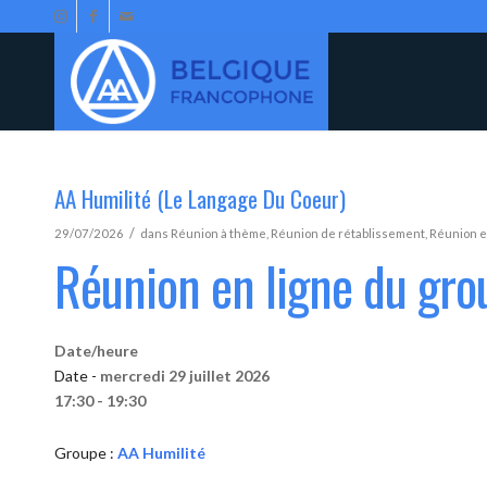
AA Humilité (Le Langage Du Coeur)
/
29/07/2026
dans
Réunion à thème
,
Réunion de rétablissement
,
Réunion e
Réunion en ligne du gro
Date/heure
Date -
mercredi 29 juillet 2026
17:30 - 19:30
Groupe :
AA Humilité