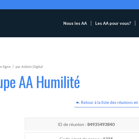
Nous les AA
Les AA pour vous?
/
n ligne
par
Admin Digital
upe AA Humilité
Retour à la liste des réunions en 
ID de réunion :
84935493840
Code / mot de passe :
1234