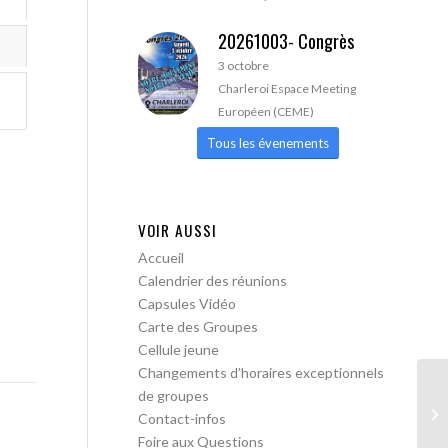
20261003- Congrès
3 octobre
Charleroi Espace Meeting
Européen (CEME)
Tous les évenements
VOIR AUSSI
Accueil
Calendrier des réunions
Capsules Vidéo
Carte des Groupes
Cellule jeune
Changements d’horaires exceptionnels
de groupes
AA
Contact-infos
Foire aux Questions