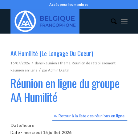
Accès pour les membres
AA Humilité (Le Langage Du Coeur)
/
15/07/2026
dans
Réunion à thème
,
Réunion de rétablissement
,
/
Réunion en ligne
par
Admin Digital
Réunion en ligne du groupe
AA Humilité
Retour à la liste des réunions en ligne
Date/heure
Date -
mercredi 15 juillet 2026