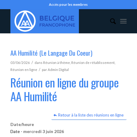
Accès pour les membres
AA Humilité (Le Langage Du Coeur)
/
03/06/2026
dans
Réunion à thème
,
Réunion de rétablissement
,
/
Réunion en ligne
par
Admin Digital
Réunion en ligne du groupe
AA Humilité
Retour à la liste des réunions en ligne
Date/heure
Date -
mercredi 3 juin 2026