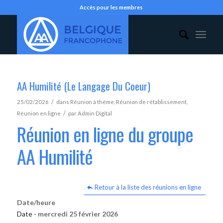
Accès pour les membres
AA Humilité (Le Langage Du Coeur)
/
25/02/2026
dans
Réunion à thème
,
Réunion de rétablissement
,
/
Réunion en ligne
par
Admin Digital
Réunion en ligne du groupe
AA Humilité
Retour à la liste des réunions en ligne
Date/heure
Date -
mercredi 25 février 2026