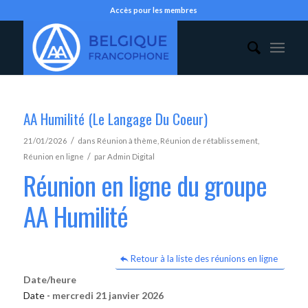
Accès pour les membres
AA Humilité (Le Langage Du Coeur)
/
21/01/2026
dans
Réunion à thème
,
Réunion de rétablissement
,
/
Réunion en ligne
par
Admin Digital
Réunion en ligne du groupe
AA Humilité
Retour à la liste des réunions en ligne
Date/heure
Date -
mercredi 21 janvier 2026