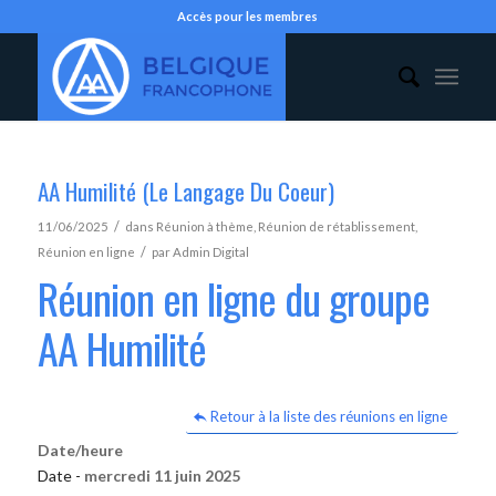
Accès pour les membres
AA Humilité (Le Langage Du Coeur)
/
11/06/2025
dans
Réunion à thème
,
Réunion de rétablissement
,
/
Réunion en ligne
par
Admin Digital
Réunion en ligne du groupe
AA Humilité
Retour à la liste des réunions en ligne
Date/heure
Date -
mercredi 11 juin 2025