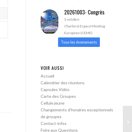
20261003- Congrès
3 octobre
Charleroi Espace Meeting
Européen (CEME)
Tous les évenements
VOIR AUSSI
Accueil
Calendrier des réunions
Capsules Vidéo
Carte des Groupes
Cellule jeune
Changements d’horaires exceptionnels
de groupes
AA
Contact-infos
Foire aux Questions