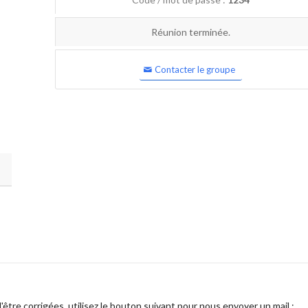
Réunion terminée.
Contacter le groupe
être corrigées, utilisez le bouton suivant pour nous envoyer un mail :