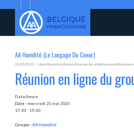
AA Humilité (Le Langage Du Coeur)
/
21/05/2025
dans
Réunion à thème
,
Réunion de rétablissement
,
Réunion e
Réunion en ligne du gro
Date/heure
Date -
mercredi 21 mai 2025
17:30 - 19:30
Groupe :
AA Humilité