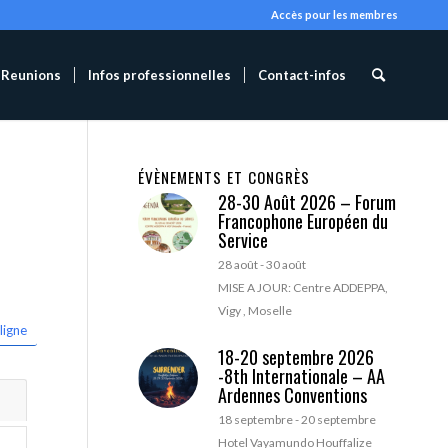
Accès pour les membres
Reunions
Infos professionnelles
Contact-infos
ÉVÈNEMENTS ET CONGRÈS
28-30 Août 2026 – Forum
Francophone Européen du
Service
28 août
-
30 août
MISE A JOUR: Centre ADDEPPA,
Vigy , Moselle
ligne
18-20 septembre 2026
-8th Internationale – AA
Ardennes Conventions
18 septembre
-
20 septembre
Hotel Vayamundo Houffalize