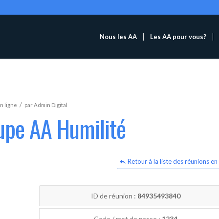
Nous les AA
Les AA pour vous?
/
n ligne
par
Admin Digital
upe AA Humilité
Retour à la liste des réunions en 
ID de réunion :
84935493840
Code / mot de passe :
1234