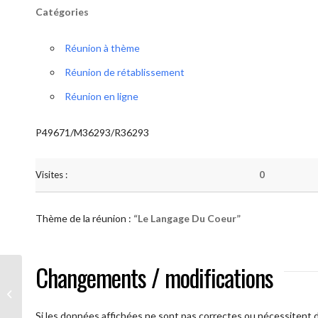
Catégories
Réunion à thème
Réunion de rétablissement
Réunion en ligne
P49671/M36293/R36293
Visites :
0
Thème de la réunion :
“Le Langage Du Coeur”
Changements / modifications
AA Humilité (Le Langage Du Coeur)
Si les données affichées ne sont pas correctes ou nécessitent d'