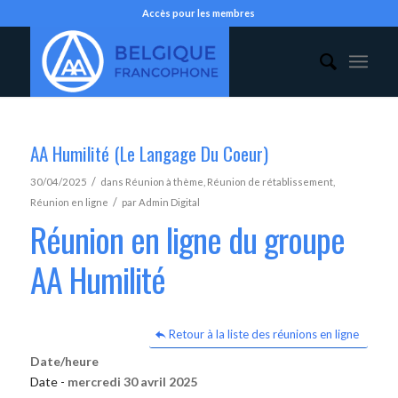
Accès pour les membres
AA Humilité (Le Langage Du Coeur)
/
30/04/2025
dans
Réunion à thème
,
Réunion de rétablissement
,
/
Réunion en ligne
par
Admin Digital
Réunion en ligne du groupe
AA Humilité
Retour à la liste des réunions en ligne
Date/heure
Date -
mercredi 30 avril 2025