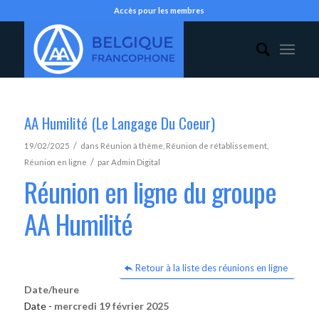
Accès pour les membres
AA Humilité (Le Langage Du Coeur)
/
19/02/2025
dans
Réunion à thème
,
Réunion de rétablissement
,
/
Réunion en ligne
par
Admin Digital
Réunion en ligne du groupe
AA Humilité
Retour à la liste des réunions en ligne
Date/heure
Date -
mercredi 19 février 2025