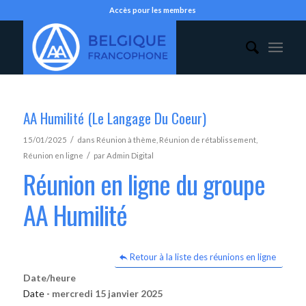
Accès pour les membres
AA Humilité (Le Langage Du Coeur)
/
15/01/2025
dans
Réunion à thème
,
Réunion de rétablissement
,
/
Réunion en ligne
par
Admin Digital
Réunion en ligne du groupe
AA Humilité
Retour à la liste des réunions en ligne
Date/heure
Date -
mercredi 15 janvier 2025