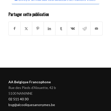
Partager cette publication
AA Belgique Francophone
Rue des Pieds d'Alouette, 42 b
5100 NANINNE
02 511 40 30
bsg@alcooliquesanonymes.be