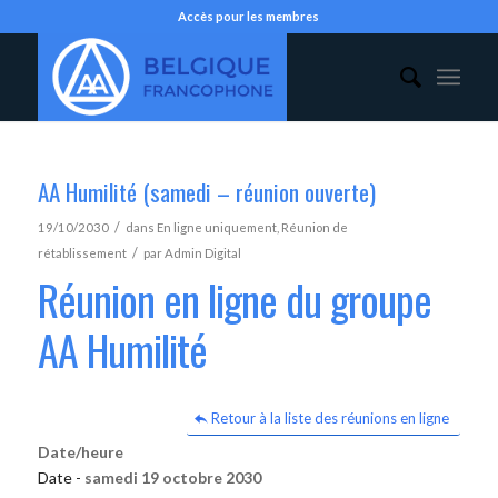
Accès pour les membres
AA Humilité (samedi – réunion ouverte)
/
19/10/2030
dans
En ligne uniquement
,
Réunion de
/
rétablissement
par
Admin Digital
Réunion en ligne du groupe
AA Humilité
Retour à la liste des réunions en ligne
Date/heure
Date -
samedi 19 octobre 2030