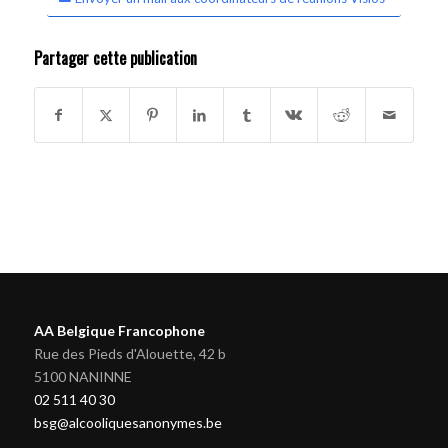
Partager cette publication
AA Belgique Francophone
Rue des Pieds d'Alouette, 42 b
5100 NANINNE
02 511 40 30
bsg@alcooliquesanonymes.be