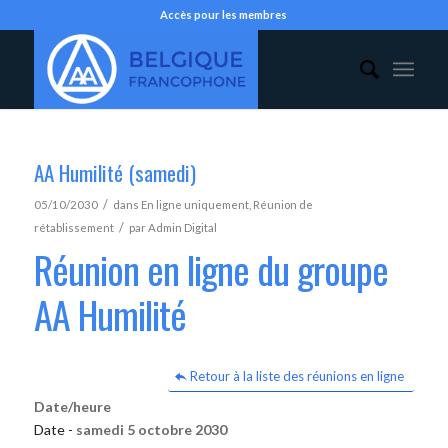
Accès pour les membres
AA Humilité (samedi)
/
05/10/2030
dans
En ligne uniquement
,
Réunion de
/
rétablissement
par
Admin Digital
Réunion en ligne du groupe
AA Humilité
Retour à la liste des réunions en ligne
Date/heure
Date -
samedi 5 octobre 2030