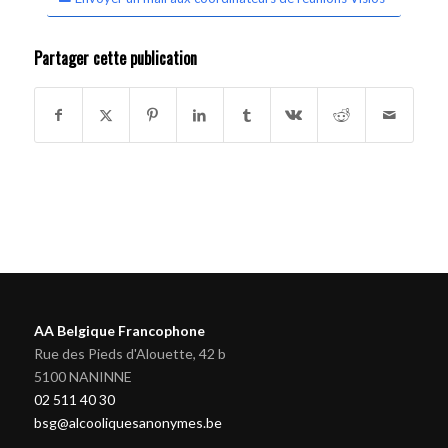
Partager cette publication
AA Belgique Francophone
Rue des Pieds d'Alouette, 42 b
5100 NANINNE
02 511 40 30
bsg@alcooliquesanonymes.be