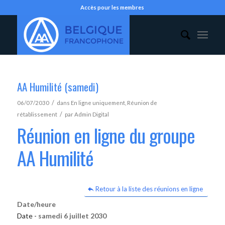
Accès pour les membres
AA Humilité (samedi)
/
06/07/2030
dans
En ligne uniquement
,
Réunion de
/
rétablissement
par
Admin Digital
Réunion en ligne du groupe
AA Humilité
Retour à la liste des réunions en ligne
Date/heure
Date -
samedi 6 juillet 2030