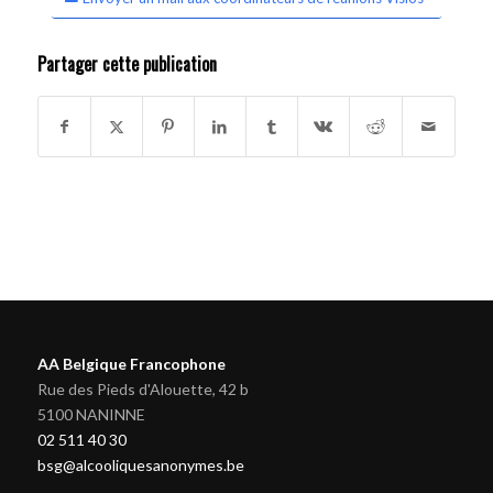
Partager cette publication
AA Belgique Francophone
Rue des Pieds d'Alouette, 42 b
5100 NANINNE
02 511 40 30
bsg@alcooliquesanonymes.be