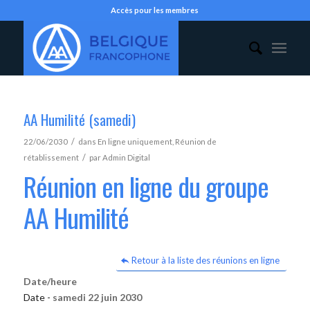
Accès pour les membres
AA Humilité (samedi)
/
22/06/2030
dans
En ligne uniquement
,
Réunion de
/
rétablissement
par
Admin Digital
Réunion en ligne du groupe
AA Humilité
Retour à la liste des réunions en ligne
Date/heure
Date -
samedi 22 juin 2030