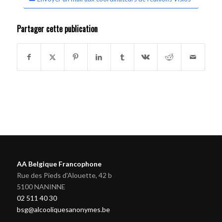
Partager cette publication
AA Belgique Francophone
Rue des Pieds d'Alouette, 42 b
5100 NANINNE
02 511 40 30
bsg@alcooliquesanonymes.be