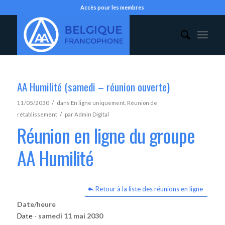
Accès pour les membres
AA Humilité (samedi – réunion ouverte)
/
11/05/2030
dans
En ligne uniquement
,
Réunion de
/
rétablissement
par
Admin Digital
Réunion en ligne du groupe
AA Humilité
Retour à la liste des réunions en ligne
Date/heure
Date -
samedi 11 mai 2030