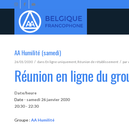
AA Humilité (samedi)
/
/
26/01/2030
dans
En ligne uniquement
,
Réunion de rétablissement
par
Réunion en ligne du gro
Date/heure
Date -
samedi 26 janvier 2030
20:30 - 22:30
Groupe :
AA Humilité