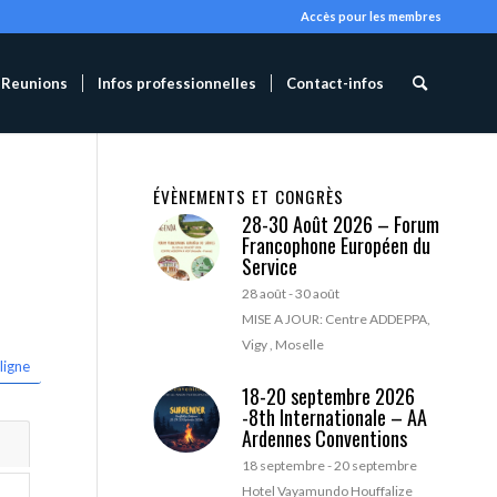
Accès pour les membres
Reunions
Infos professionnelles
Contact-infos
ÉVÈNEMENTS ET CONGRÈS
28-30 Août 2026 – Forum
Francophone Européen du
Service
28 août
-
30 août
MISE A JOUR: Centre ADDEPPA,
Vigy , Moselle
ligne
18-20 septembre 2026
-8th Internationale – AA
Ardennes Conventions
18 septembre
-
20 septembre
Hotel Vayamundo Houffalize