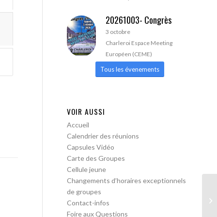
20261003- Congrès
3 octobre
Charleroi Espace Meeting
Européen (CEME)
Tous les évenements
VOIR AUSSI
Accueil
Calendrier des réunions
Capsules Vidéo
Carte des Groupes
Cellule jeune
Changements d’horaires exceptionnels
de groupes
AA
Contact-infos
Foire aux Questions