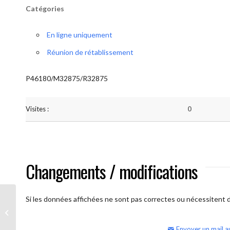
Catégories
En ligne uniquement
Réunion de rétablissement
P46180/M32875/R32875
Visites :
0
Changements / modifications
Si les données affichées ne sont pas correctes ou nécessitent d'
AA Humilité (samedi)
Envoyer un mail a