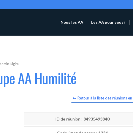
Nous les AA
Les AA pour vous?
Admin Digital
upe AA Humilité
Retour à la liste des réunions en 
ID de réunion :
84935493840
Code / mot de passe :
1234