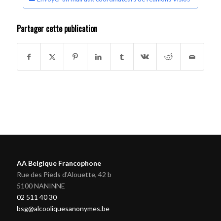
Partager cette publication
AA Belgique Francophone
Rue des Pieds d'Alouette, 42 b
5100 NANINNE
02 511 40 30
bsg@alcooliquesanonymes.be