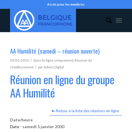
Accès pour les membres
AA Humilité (samedi – réunion ouverte)
/
05/01/2030
dans
En ligne uniquement
,
Réunion de
/
rétablissement
par
Admin Digital
Réunion en ligne du groupe
AA Humilité
Retour à la liste des réunions en ligne
Date/heure
Date -
samedi 5 janvier 2030