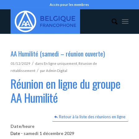
Accès pour les membres
AA Humilité (samedi – réunion ouverte)
/
01/12/2029
dans
En ligne uniquement
,
Réunion de
/
rétablissement
par
Admin Digital
Réunion en ligne du groupe
AA Humilité
Retour à la liste des réunions en ligne
Date/heure
Date -
samedi 1 décembre 2029