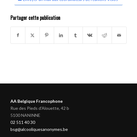
Partager cette publication
AA Belgique Francophone
Rue des Pieds d'Alouette, 42 b
5100 NANINNE
02 511 40 30
bsg@alcooliquesanonymes.be