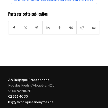
Partager cette publication
AA Belgique Francophone
Rue des Pieds d'Alouette, 42 b
5100 NANINNE
02 511 40 30
bsg@alcooliquesanonymes.be