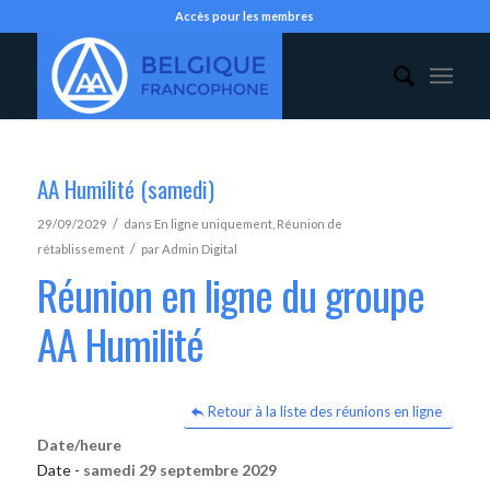
Accès pour les membres
AA Humilité (samedi)
/
29/09/2029
dans
En ligne uniquement
,
Réunion de
/
rétablissement
par
Admin Digital
Réunion en ligne du groupe
AA Humilité
Retour à la liste des réunions en ligne
Date/heure
Date -
samedi 29 septembre 2029