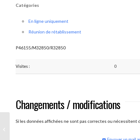
Catégories
En ligne uniquement
Réunion de rétablissement
P46155/M32850/R32850
Visites :
0
Changements / modifications
Si les données affichées ne sont pas correctes ou nécessitent d'
AA Humilité (samedi – réunion
ouverte)
Envoyer un mail a