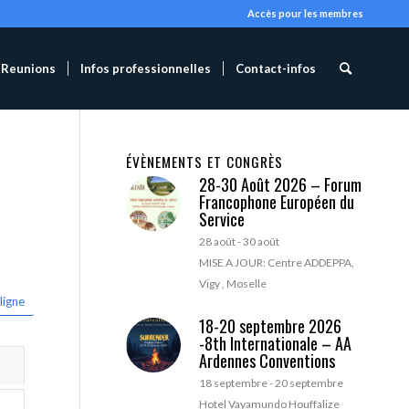
Accès pour les membres
Reunions
Infos professionnelles
Contact-infos
ÉVÈNEMENTS ET CONGRÈS
28-30 Août 2026 – Forum
Francophone Européen du
Service
28 août
-
30 août
MISE A JOUR: Centre ADDEPPA,
Vigy , Moselle
ligne
18-20 septembre 2026
-8th Internationale – AA
Ardennes Conventions
18 septembre
-
20 septembre
Hotel Vayamundo Houffalize