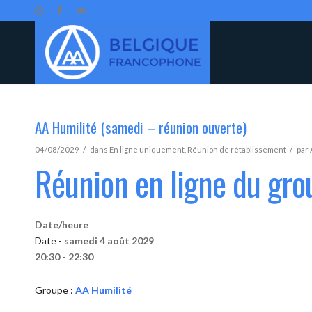
AA Humilité (samedi – réunion ouverte)
/
/
04/08/2029
dans
En ligne uniquement
,
Réunion de rétablissement
par
Réunion en ligne du gro
Date/heure
Date -
samedi 4 août 2029
20:30 - 22:30
Groupe :
AA Humilité