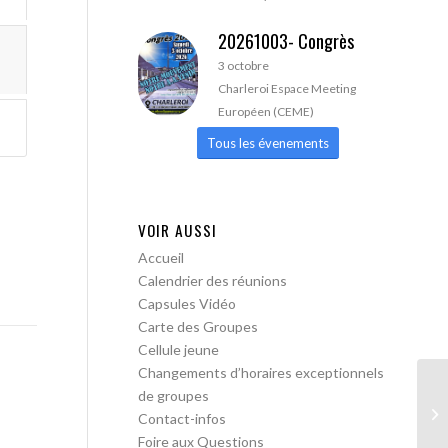
20261003- Congrès
3 octobre
Charleroi Espace Meeting
Européen (CEME)
Tous les évenements
VOIR AUSSI
Accueil
Calendrier des réunions
Capsules Vidéo
Carte des Groupes
Cellule jeune
Changements d’horaires exceptionnels
de groupes
AA
Contact-infos
ou
Foire aux Questions