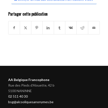
Partager cette publication
AA Belgique Francophone
Rue des Pieds d'Alouette, 42 b
5100 NANINNE
02 511 40 30
bsg@alcooliquesanonymes.be