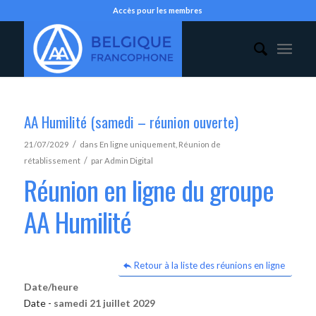
Accès pour les membres
AA Humilité (samedi – réunion ouverte)
/
21/07/2029
dans
En ligne uniquement
,
Réunion de
/
rétablissement
par
Admin Digital
Réunion en ligne du groupe
AA Humilité
Retour à la liste des réunions en ligne
Date/heure
Date -
samedi 21 juillet 2029