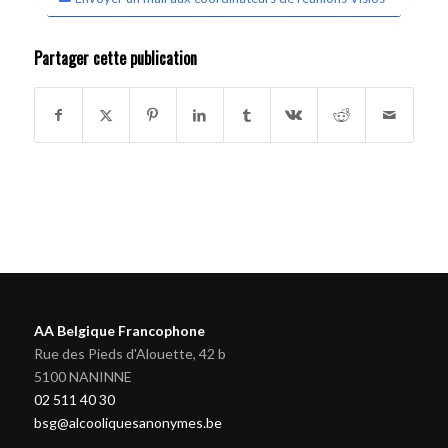
Partager cette publication
AA Belgique Francophone
Rue des Pieds d'Alouette, 42 b
5100 NANINNE
02 511 40 30
bsg@alcooliquesanonymes.be