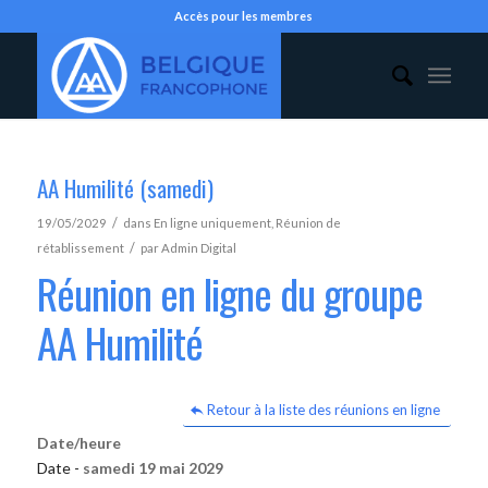
Accès pour les membres
AA Humilité (samedi)
/
19/05/2029
dans
En ligne uniquement
,
Réunion de
/
rétablissement
par
Admin Digital
Réunion en ligne du groupe
AA Humilité
Retour à la liste des réunions en ligne
Date/heure
Date -
samedi 19 mai 2029