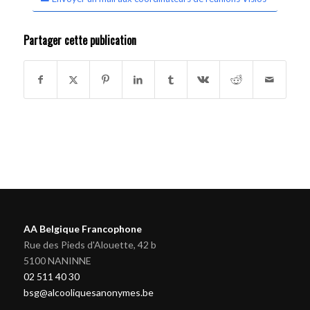
Partager cette publication
AA Belgique Francophone
Rue des Pieds d'Alouette, 42 b
5100 NANINNE
02 511 40 30
bsg@alcooliquesanonymes.be