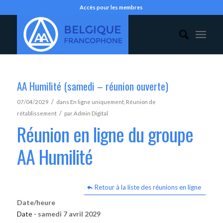
Accès pour les membres
AA Humilité (samedi – réunion ouverte)
/
07/04/2029
dans
En ligne uniquement
,
Réunion de
/
rétablissement
par
Admin Digital
Réunion en ligne du groupe
AA Humilité
Retour à la liste des réunions en ligne
Date/heure
Date -
samedi 7 avril 2029