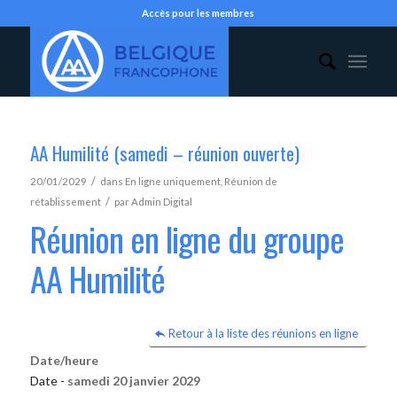
Accès pour les membres
AA Humilité (samedi – réunion ouverte)
/
20/01/2029
dans
En ligne uniquement
,
Réunion de
/
rétablissement
par
Admin Digital
Réunion en ligne du groupe
AA Humilité
Retour à la liste des réunions en ligne
Date/heure
Date -
samedi 20 janvier 2029