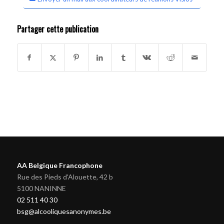
Partager cette publication
AA Belgique Francophone
Rue des Pieds d'Alouette, 42 b
5100 NANINNE
02 511 40 30
bsg@alcooliquesanonymes.be