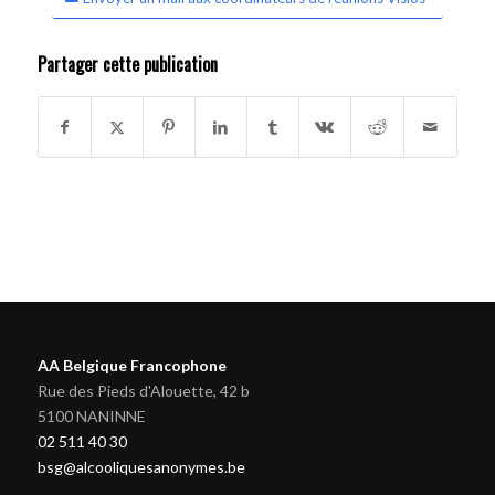
Partager cette publication
AA Belgique Francophone
Rue des Pieds d'Alouette, 42 b
5100 NANINNE
02 511 40 30
bsg@alcooliquesanonymes.be