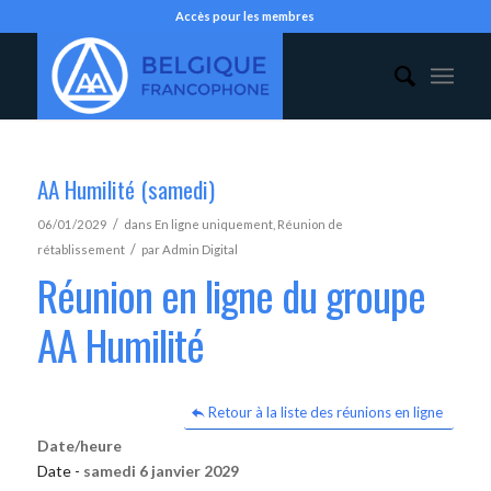
Accès pour les membres
AA Humilité (samedi)
/
06/01/2029
dans
En ligne uniquement
,
Réunion de
/
rétablissement
par
Admin Digital
Réunion en ligne du groupe
AA Humilité
Retour à la liste des réunions en ligne
Date/heure
Date -
samedi 6 janvier 2029