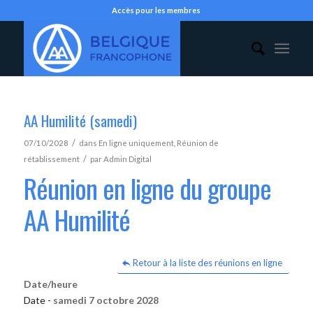
Accès pour les membres
AA Humilité (samedi)
/
07/10/2028
dans
En ligne uniquement
,
Réunion de
/
rétablissement
par
Admin Digital
Réunion en ligne du groupe
AA Humilité
Retour à la liste des réunions en ligne
Date/heure
Date -
samedi 7 octobre 2028