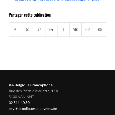
Partager cette publication
AA Belgique Francophone
Rue des Pieds d'Alouette, 42 b
5100 NANINNE
02 511 40 30
bsg@alcooliquesanonymes.be