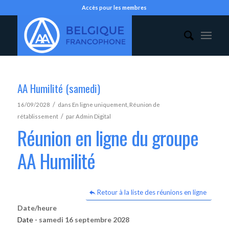
Accès pour les membres
AA Humilité (samedi)
/
16/09/2028
dans
En ligne uniquement
,
Réunion de
/
rétablissement
par
Admin Digital
Réunion en ligne du groupe
AA Humilité
Retour à la liste des réunions en ligne
Date/heure
Date -
samedi 16 septembre 2028