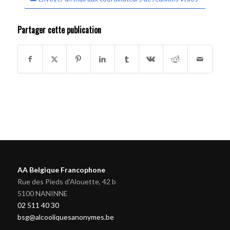
Partager cette publication
AA Belgique Francophone
Rue des Pieds d'Alouette, 42 b
5100 NANINNE
02 511 40 30
bsg@alcooliquesanonymes.be