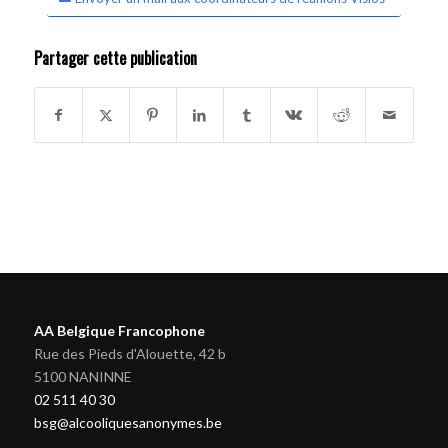
Partager cette publication
AA Belgique Francophone
Rue des Pieds d'Alouette, 42 b
5100 NANINNE
02 511 40 30
bsg@alcooliquesanonymes.be