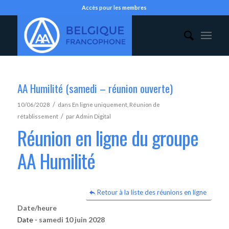
Accès pour les membres
AA Humilité (samedi – réunion ouverte)
/
10/06/2028
dans
En ligne uniquement
,
Réunion de
/
rétablissement
par
Admin Digital
Réunion en ligne du groupe
AA Humilité
Retour à la liste des réunions en ligne
Date/heure
Date -
samedi 10 juin 2028