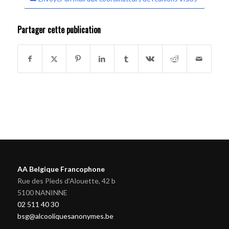
Partager cette publication
AA Belgique Francophone
Rue des Pieds d'Alouette, 42 b
5100 NANINNE
02 511 40 30
bsg@alcooliquesanonymes.be