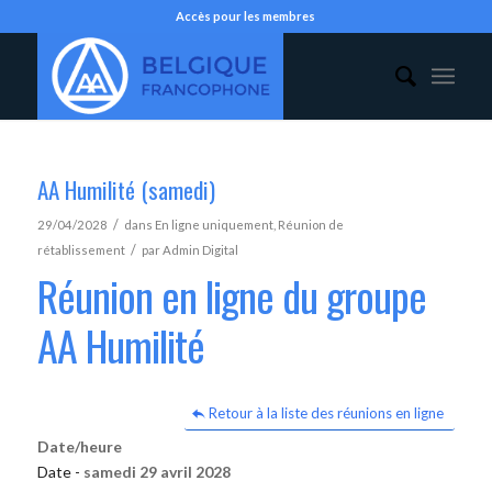
Accès pour les membres
AA Humilité (samedi)
/
29/04/2028
dans
En ligne uniquement
,
Réunion de
/
rétablissement
par
Admin Digital
Réunion en ligne du groupe
AA Humilité
Retour à la liste des réunions en ligne
Date/heure
Date -
samedi 29 avril 2028