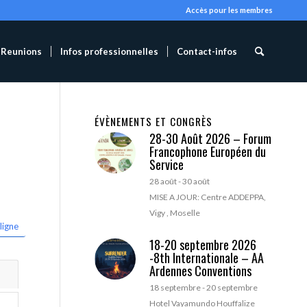
Accès pour les membres
Reunions
Infos professionnelles
Contact-infos
ÉVÈNEMENTS ET CONGRÈS
28-30 Août 2026 – Forum
Francophone Européen du
Service
28 août
-
30 août
MISE A JOUR: Centre ADDEPPA,
Vigy , Moselle
ligne
18-20 septembre 2026
-8th Internationale – AA
Ardennes Conventions
18 septembre
-
20 septembre
Hotel Vayamundo Houffalize