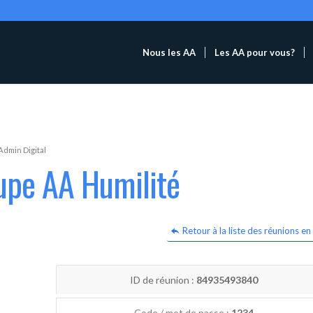
Nous les AA
Les AA pour vous?
Admin Digital
upe AA Humilité
Retour à la liste des réunions en 
ID de réunion :
84935493840
Code / mot de passe :
1234