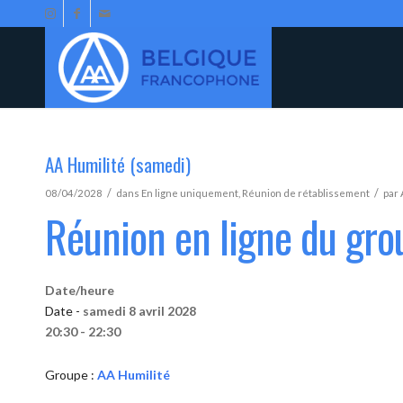
AA Humilité (samedi)
/
/
08/04/2028
dans
En ligne uniquement
,
Réunion de rétablissement
par
Réunion en ligne du gro
Date/heure
Date -
samedi 8 avril 2028
20:30 - 22:30
Groupe :
AA Humilité