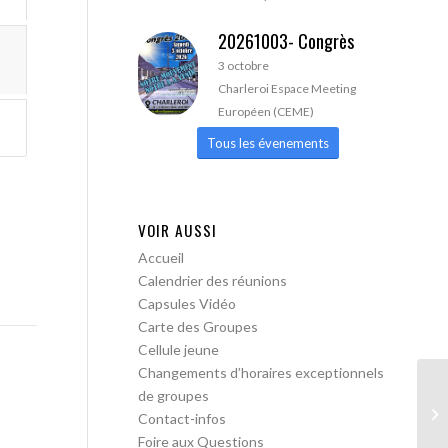
20261003- Congrès
3 octobre
Charleroi Espace Meeting
Européen (CEME)
Tous les évenements
VOIR AUSSI
Accueil
Calendrier des réunions
Capsules Vidéo
Carte des Groupes
Cellule jeune
Changements d’horaires exceptionnels
de groupes
AA
Contact-infos
Foire aux Questions