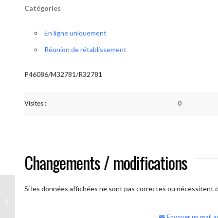
Catégories
En ligne uniquement
Réunion de rétablissement
P46086/M32781/R32781
Visites :
0
Changements / modifications
Si les données affichées ne sont pas correctes ou nécessitent d'
AA Humilité (samedi)
Envoyer un mail a