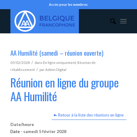
Accès pour les membres
AA Humilité (samedi – réunion ouverte)
/
05/02/2028
dans
En ligne uniquement
,
Réunion de
/
rétablissement
par
Admin Digital
Réunion en ligne du groupe
AA Humilité
Retour à la liste des réunions en ligne
Date/heure
Date -
samedi 5 février 2028