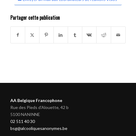
Partager cette publication
AA Belgique Francophone
Rue des Pieds d'Alouette, 42 b
5100 NANINNE
02 511 40 30
bsg@alcooliquesanonymes.be