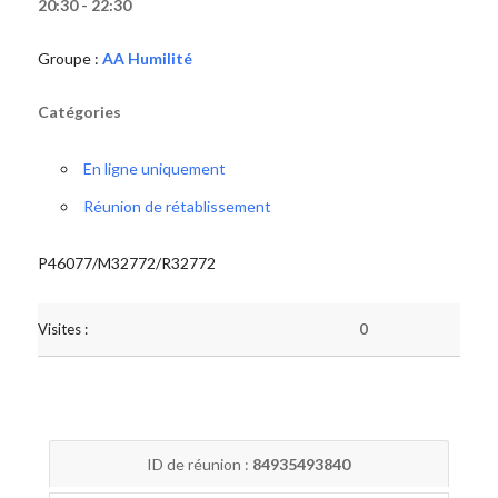
20:30 - 22:30
Groupe :
AA Humilité
Catégories
En ligne uniquement
Réunion de rétablissement
P46077/M32772/R32772
Visites :
0
ID de réunion :
84935493840