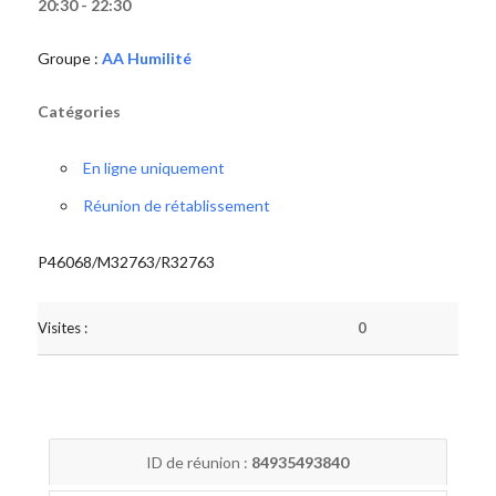
20:30 - 22:30
Groupe :
AA Humilité
Catégories
En ligne uniquement
Réunion de rétablissement
P46068/M32763/R32763
Visites :
0
ID de réunion :
84935493840