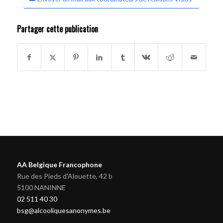
Partager cette publication
AA Belgique Francophone
Rue des Pieds d'Alouette, 42 b
5100 NANINNE
02 511 40 30
bsg@alcooliquesanonymes.be