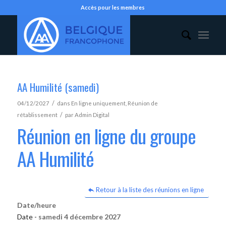
Accès pour les membres
AA Humilité (samedi)
/
04/12/2027
dans
En ligne uniquement
,
Réunion de
/
rétablissement
par
Admin Digital
Réunion en ligne du groupe
AA Humilité
Retour à la liste des réunions en ligne
Date/heure
Date -
samedi 4 décembre 2027