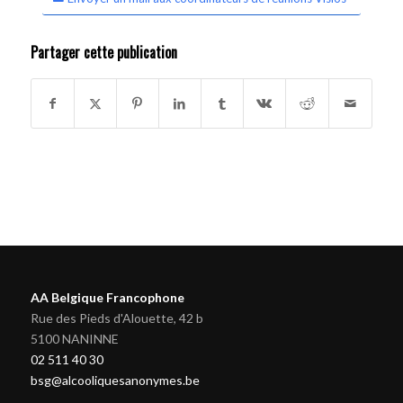
Partager cette publication
AA Belgique Francophone
Rue des Pieds d'Alouette, 42 b
5100 NANINNE
02 511 40 30
bsg@alcooliquesanonymes.be