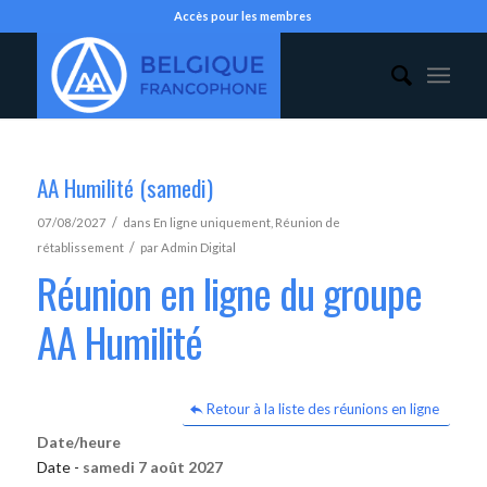
Accès pour les membres
AA Humilité (samedi)
/
07/08/2027
dans
En ligne uniquement
,
Réunion de
/
rétablissement
par
Admin Digital
Réunion en ligne du groupe
AA Humilité
Retour à la liste des réunions en ligne
Date/heure
Date -
samedi 7 août 2027