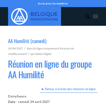
Accès pour les membres
AA Humilité (samedi)
/
24/04/2027
dans
En ligne uniquement
,
Réunion de
/
rétablissement
par
Admin Digital
Réunion en ligne du groupe
AA Humilité
Retour à la liste des réunions en ligne
Date/heure
Date -
samedi 24 avril 2027