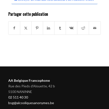
Partager cette publication
AA Belgique Francophone
Rue des Pieds d'Alouette, 42 b
5100 NANINNE
02 511 40 30
bsg@alcooliquesanonymes.be