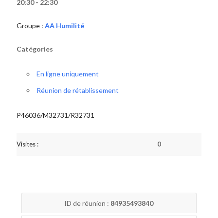
20:30 - 22:30
Groupe :
AA Humilité
Catégories
En ligne uniquement
Réunion de rétablissement
P46036/M32731/R32731
Visites :
0
ID de réunion :
84935493840