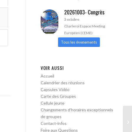
20261003- Congrès
3 octobre
Charleroi Espace Meeting
Européen (CEME)
Tous les évenements
VOIR AUSSI
Accueil
Calendrier des réunions
Capsules Vidéo
Carte des Groupes
Cellule jeune
Changements d’horaires exceptionnels
de groupes
AA
Contact-infos
ou
Foire aux Questions