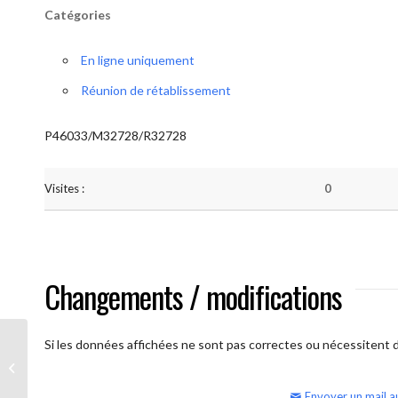
Catégories
En ligne uniquement
Réunion de rétablissement
P46033/M32728/R32728
Visites :
0
Changements / modifications
Si les données affichées ne sont pas correctes ou nécessitent d'
AA Humilité (samedi – réunion
ouverte)
Envoyer un mail a