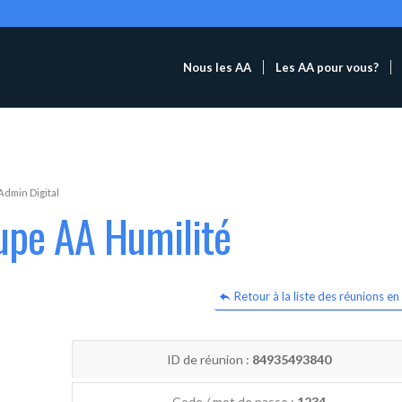
Nous les AA
Les AA pour vous?
Admin Digital
upe AA Humilité
Retour à la liste des réunions en 
ID de réunion :
84935493840
Code / mot de passe :
1234