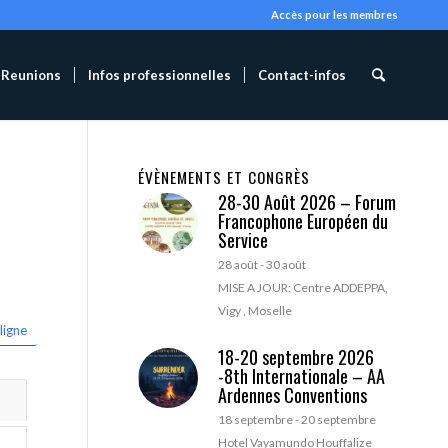
Accès pour les membres
Reunions
Infos professionnelles
Contact-infos
ÉVÈNEMENTS ET CONGRÈS
28-30 Août 2026 – Forum
Francophone Européen du
Service
28 août
-
30 août
MISE A JOUR: Centre ADDEPPA,
Vigy , Moselle
ligne
18-20 septembre 2026
-8th Internationale – AA
Ardennes Conventions
18 septembre
-
20 septembre
Hotel Vayamundo Houffalize