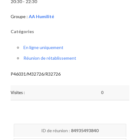
20:30 - 22:30
Groupe :
AA Humilité
Catégories
En ligne uniquement
Réunion de rétablissement
P46031/M32726/R32726
Visites :
0
ID de réunion :
84935493840