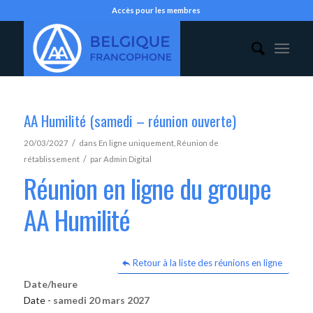
Accès pour les membres
AA Humilité (samedi – réunion ouverte)
/
20/03/2027
dans
En ligne uniquement
,
Réunion de
/
rétablissement
par
Admin Digital
Réunion en ligne du groupe
AA Humilité
Retour à la liste des réunions en ligne
Date/heure
Date -
samedi 20 mars 2027