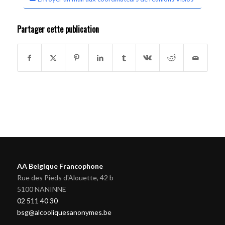
Partager cette publication
AA Belgique Francophone
Rue des Pieds d'Alouette, 42 b
5100 NANINNE
02 511 40 30
bsg@alcooliquesanonymes.be