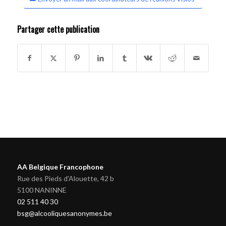
Partager cette publication
AA Belgique Francophone
Rue des Pieds d'Alouette, 42 b
5100 NANINNE
02 511 40 30
bsg@alcooliquesanonymes.be