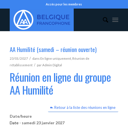
Accès pour les membres
AA Humilité (samedi – réunion ouverte)
/
23/01/2027
dans
En ligne uniquement
,
Réunion de
/
rétablissement
par
Admin Digital
Réunion en ligne du groupe
AA Humilité
Retour à la liste des réunions en ligne
Date/heure
Date -
samedi 23 janvier 2027