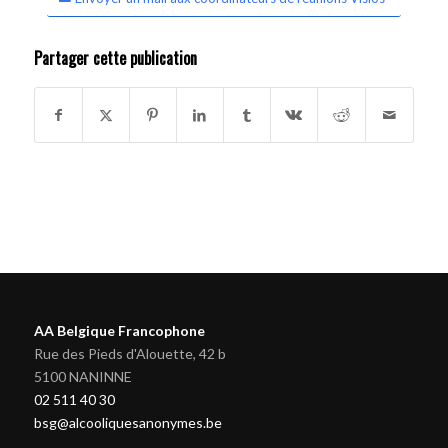
Partager cette publication
AA Belgique Francophone
Rue des Pieds d'Alouette, 42 b
5100 NANINNE
02 511 40 30
bsg@alcooliquesanonymes.be