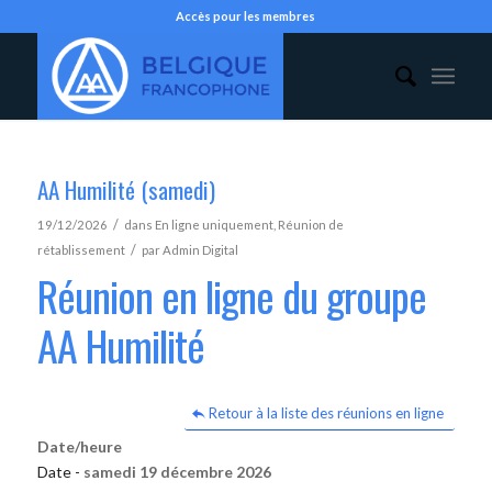
Accès pour les membres
AA Humilité (samedi)
/
19/12/2026
dans
En ligne uniquement
,
Réunion de
/
rétablissement
par
Admin Digital
Réunion en ligne du groupe
AA Humilité
Retour à la liste des réunions en ligne
Date/heure
Date -
samedi 19 décembre 2026