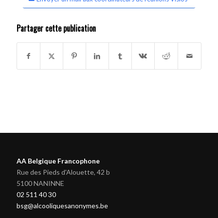
Partager cette publication
AA Belgique Francophone
Rue des Pieds d'Alouette, 42 b
5100 NANINNE
02 511 40 30
bsg@alcooliquesanonymes.be