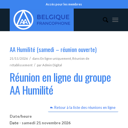
Accès pour les membres
AA Humilité (samedi – réunion ouverte)
/
21/11/2026
dans
En ligne uniquement
,
Réunion de
/
rétablissement
par
Admin Digital
Réunion en ligne du groupe
AA Humilité
Retour à la liste des réunions en ligne
Date/heure
Date -
samedi 21 novembre 2026