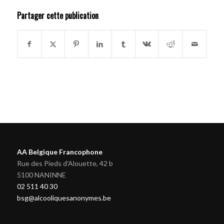
Partager cette publication
AA Belgique Francophone
Rue des Pieds d'Alouette, 42 b
5100 NANINNE
02 511 40 30
bsg@alcooliquesanonymes.be