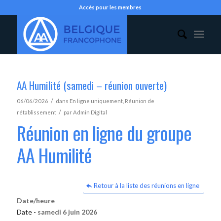
Accès pour les membres
AA Humilité (samedi – réunion ouverte)
/
06/06/2026
dans
En ligne uniquement
,
Réunion de
/
rétablissement
par
Admin Digital
Réunion en ligne du groupe
AA Humilité
Retour à la liste des réunions en ligne
Date/heure
Date -
samedi 6 juin 2026