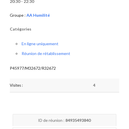
20:30 - 22:30
Groupe :
AA Humilité
Catégories
En ligne uniquement
Réunion de rétablissement
P45977/M32672/R32672
Visites :
4
ID de réunion :
84935493840