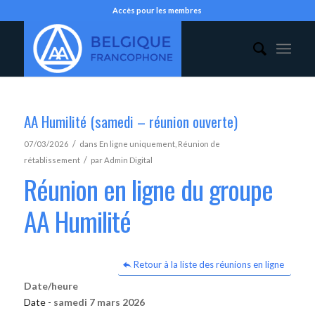
Accès pour les membres
AA Humilité (samedi – réunion ouverte)
/
07/03/2026
dans
En ligne uniquement
,
Réunion de
/
rétablissement
par
Admin Digital
Réunion en ligne du groupe
AA Humilité
Retour à la liste des réunions en ligne
Date/heure
Date -
samedi 7 mars 2026