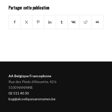
Partager cette publication
AA Belgique Francophone
Rue des Pieds d'Alouette, 42 b
5100 NANINNE
02 511 40 30
bsg@alcooliquesanonymes.be