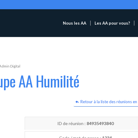
Nous les AA
Les AA pour vous?
Admin Digital
upe AA Humilité
Retour à la liste des réunions en 
ID de réunion :
84935493840
Code / mot de passe :
1234