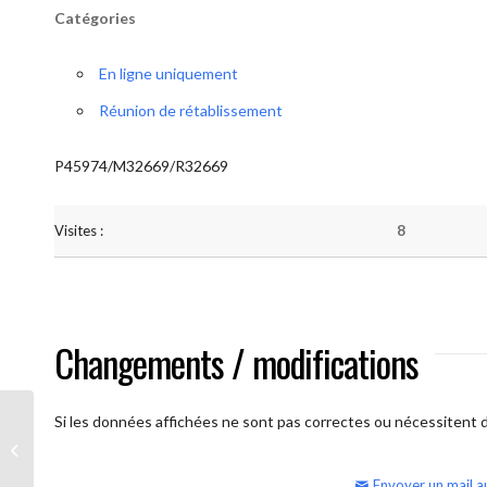
Catégories
En ligne uniquement
Réunion de rétablissement
P45974/M32669/R32669
Visites :
8
Changements / modifications
Si les données affichées ne sont pas correctes ou nécessitent d'
AA Humilité (samedi)
Envoyer un mail a