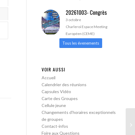
20261003- Congrès
3 octobre
Charleroi Espace Meeting
Européen (CEME)
Tous les évenements
VOIR AUSSI
Accueil
Calendrier des réunions
Capsules Vidéo
Carte des Groupes
Cellule jeune
Changements d’horaires exceptionnels
de groupes
AA
Contact-infos
Foire aux Questions