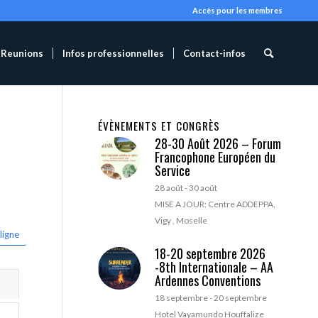
Accès pour les membres
Reunions
Infos professionnelles
Contact-infos
ÉVÈNEMENTS ET CONGRÈS
28-30 Août 2026 – Forum
Francophone Européen du
Service
28 août
-
30 août
MISE A JOUR: Centre ADDEPPA,
Vigy , Moselle
ligne
18-20 septembre 2026
-8th Internationale – AA
Ardennes Conventions
18 septembre
-
20 septembre
Hotel Vayamundo Houffalize