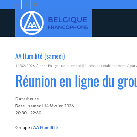
AA Humilité (samedi)
/
/
14/02/2026
dans
En ligne uniquement
,
Réunion de rétablissement
par
Réunion en ligne du gro
Date/heure
Date -
samedi 14 février 2026
20:30 - 22:30
Groupe :
AA Humilité