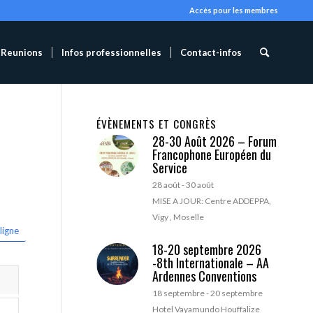
Accès pour les membres
Reunions
Infos professionnelles
Contact-infos
ÉVÈNEMENTS ET CONGRÈS
28-30 Août 2026 – Forum
Francophone Européen du
Service
28 août
-
30 août
MISE A JOUR: Centre ADDEPPA,
Vigy , Moselle
ligne
18-20 septembre 2026
-8th Internationale – AA
Ardennes Conventions
18 septembre
-
20 septembre
Hotel Vayamundo Houffalize