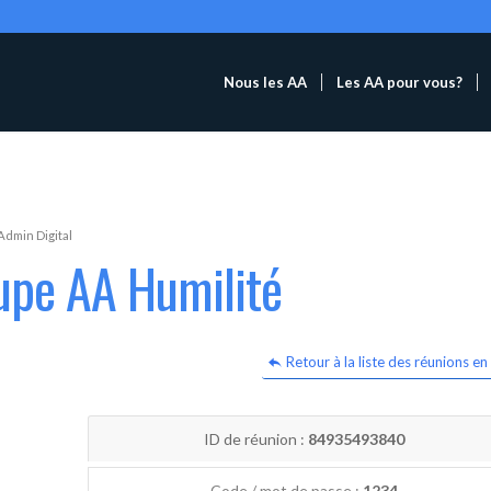
Nous les AA
Les AA pour vous?
Admin Digital
upe AA Humilité
Retour à la liste des réunions en 
ID de réunion :
84935493840
Code / mot de passe :
1234