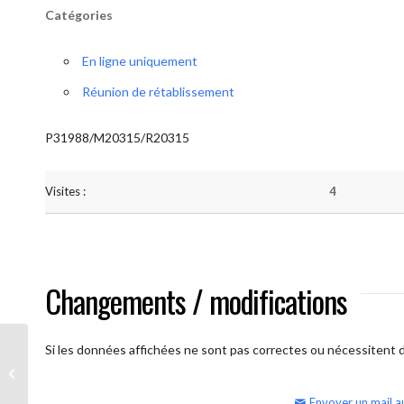
Catégories
En ligne uniquement
Réunion de rétablissement
P31988/M20315/R20315
Visites :
4
Changements / modifications
Si les données affichées ne sont pas correctes ou nécessitent d'
AA Humilité (samedi – réunion
ouverte)
Envoyer un mail a