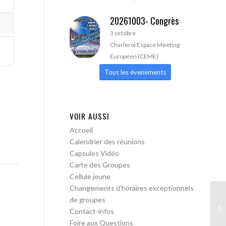
20261003- Congrès
3 octobre
Charleroi Espace Meeting
Européen (CEME)
Tous les évenements
VOIR AUSSI
Accueil
Calendrier des réunions
Capsules Vidéo
Carte des Groupes
Cellule jeune
Changements d’horaires exceptionnels
de groupes
AA
Contact-infos
ou
Foire aux Questions