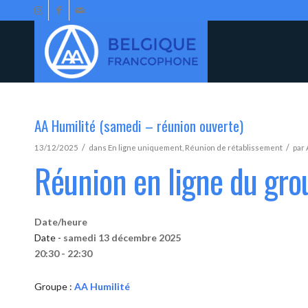
AA Humilité (samedi – réunion ouverte)
/
/
13/12/2025
dans
En ligne uniquement
,
Réunion de rétablissement
par
Réunion en ligne du gro
Date/heure
Date -
samedi 13 décembre 2025
20:30 - 22:30
Groupe :
AA Humilité