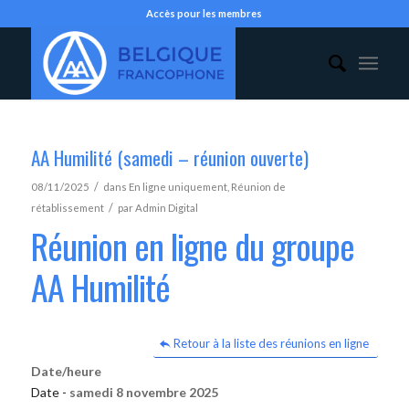
Accès pour les membres
AA Humilité (samedi – réunion ouverte)
/
08/11/2025
dans
En ligne uniquement
,
Réunion de
/
rétablissement
par
Admin Digital
Réunion en ligne du groupe
AA Humilité
Retour à la liste des réunions en ligne
Date/heure
Date -
samedi 8 novembre 2025