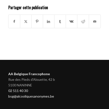
Partager cette publication
AA Belgique Francophone
Rue des Pieds d'Alouette, 42 b
5100 NANINNE
02 511 40 30
bsg@alcooliquesanonymes.be