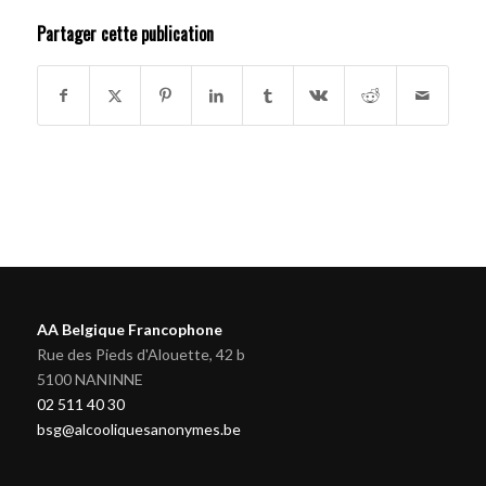
Partager cette publication
AA Belgique Francophone
Rue des Pieds d'Alouette, 42 b
5100 NANINNE
02 511 40 30
bsg@alcooliquesanonymes.be