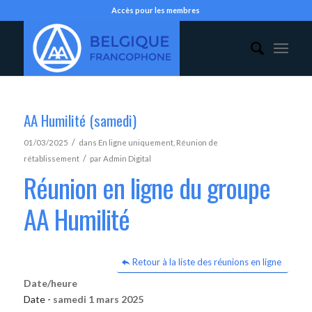
Accès pour les membres
AA Humilité (samedi)
/
01/03/2025
dans
En ligne uniquement
,
Réunion de
/
rétablissement
par
Admin Digital
Réunion en ligne du groupe
AA Humilité
Retour à la liste des réunions en ligne
Date/heure
Date -
samedi 1 mars 2025